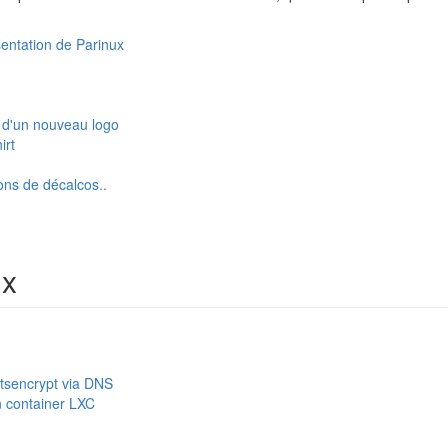
entation de Parinux
n d'un nouveau logo
irt
ons de décalcos..
ux
etsencrypt via DNS
n container LXC