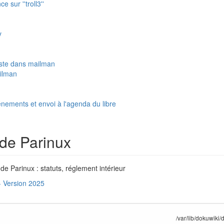
e sur ''troll3''
y
liste dans mailman
ilman
nements et envoi à l'agenda du libre
de Parinux
de Parinux : statuts, réglement intérieur
- Version 2025
/var/lib/dokuwiki/