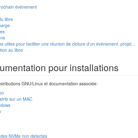
 prochain événement
u libre
harge
les
ons
 utiles pour faciliter une réunion de cloture d'un évènement, projet...
tion au libre
umentation pour installations
 distributions GNU/Linux et documentation associée:
ion
distrib sur un MAC
ndows
u
 des NVMe non detectés