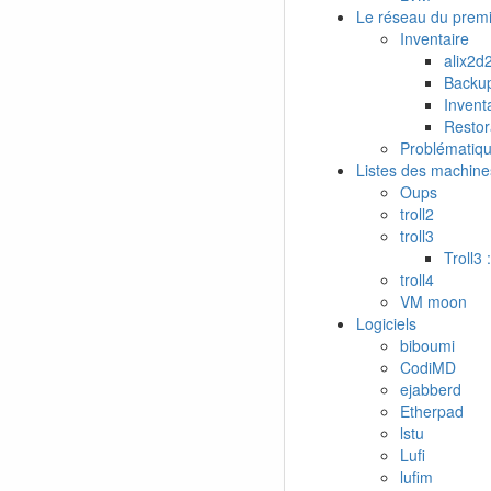
Le réseau du prem
Inventaire
alix2d
Backup
Invent
Restor
Problématiq
Listes des machine
Oups
troll2
troll3
Troll3 
troll4
VM moon
Logiciels
biboumi
CodiMD
ejabberd
Etherpad
lstu
Lufi
lufim