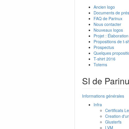
Ancien logo
Documents de prés
FAQ de Parinux
Nous contacter
Nouveaux logos
Projet : Élaboratio
Propositions de t-sh
Prospectus
Quelques propositi
T-shirt 2016
Totems
SI de Parin
Informations générales
Infra
Certificats L
Creation d'u
Glusterfs
LVM