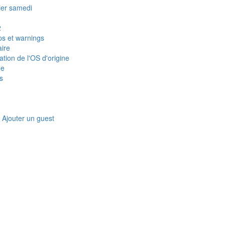
ier samedi
2
s et warnings
aire
ation de l'OS d'origine
ue
s
: Ajouter un guest