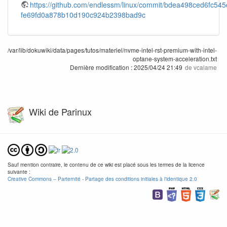
https://github.com/endlessm/linux/commit/bdea498ced6fc5
fe69fd0a878b10d190c924b2398bad9c
/var/lib/dokuwiki/data/pages/tutos/materiel/nvme-intel-rst-premium-with-intel-
optane-system-acceleration.txt
Dernière modification :
2025/04/24 21:49
de
vcalame
Wiki de Parinux
Sauf mention contraire, le contenu de ce wiki est placé sous les termes de la licence
suivante :
Creative Commons -- Parternité - Partage des conditions initiales à l'identique 2.0