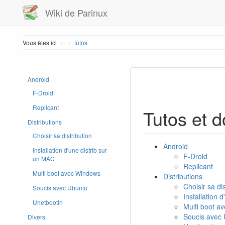
Wiki de Parinux
Home
Vous êtes ici
tutos
Android
F-Droid
Replicant
Tutos et d
Distributions
Choisir sa distribution
Android
Installation d'une distrib sur
F-Droid
un MAC
Replicant
Multi boot avec Windows
Distributions
Choisir sa dis
Soucis avec Ubuntu
Installation 
Unetbootin
Multi boot a
Soucis avec
Divers