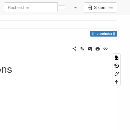
S'identifier
tutos:index
ons