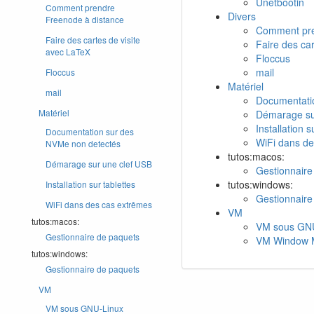
Unetbootin
Comment prendre
Divers
Freenode à distance
Comment pre
Faire des cartes de visite
Faire des ca
avec LaTeX
Floccus
mail
Floccus
Matériel
mail
Documentati
Matériel
Démarage su
Installation s
Documentation sur des
WiFi dans de
NVMe non detectés
tutos:macos:
Démarage sur une clef USB
Gestionnaire
tutos:windows:
Installation sur tablettes
Gestionnaire
WiFi dans des cas extrêmes
VM
tutos:macos:
VM sous GN
Gestionnaire de paquets
VM Window
tutos:windows:
Gestionnaire de paquets
VM
VM sous GNU-Linux