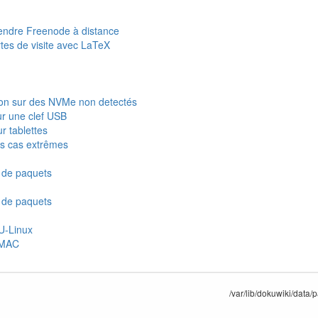
ndre Freenode à distance
rtes de visite avec LaTeX
on sur des NVMe non detectés
r une clef USB
ur tablettes
s cas extrêmes
 de paquets
 de paquets
U-Linux
 MAC
/var/lib/dokuwiki/data/p