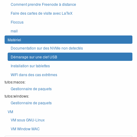
Comment prendre Freenode à distance
Faire des cartes de visite avec LaTeX
Floccus
mail
Matériel
Documentation sur des NVMe non detectés
Démarage sur une clef USB
Installation sur tablettes
WiFi dans des cas extrêmes
tutos:macos:
Gestionnaire de paquets
tutos:windows:
Gestionnaire de paquets
VM
VM sous GNU-Linux
VM Window MAC