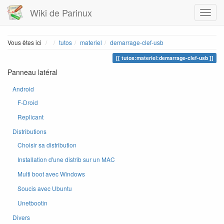
Wiki de Parinux
Home
Vous êtes ici
tutos
materiel
demarrage-clef-usb
tutos:materiel:demarrage-clef-usb
Panneau latéral
Android
F-Droid
Replicant
Distributions
Choisir sa distribution
Installation d'une distrib sur un MAC
Multi boot avec Windows
Soucis avec Ubuntu
Unetbootin
Divers