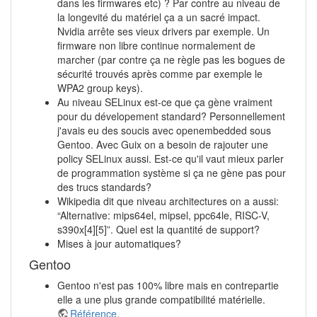
dans les firmwares etc) ? Par contre au niveau de
la longevité du matériel ça a un sacré impact.
Nvidia arrête ses vieux drivers par exemple. Un
firmware non libre continue normalement de
marcher (par contre ça ne règle pas les bogues de
sécurité trouvés après comme par exemple le
WPA2 group keys).
Au niveau SELinux est-ce que ça gène vraiment
pour du dévelopement standard? Personnellement
j'avais eu des soucis avec openembedded sous
Gentoo. Avec Guix on a besoin de rajouter une
policy SELinux aussi. Est-ce qu'il vaut mieux parler
de programmation système si ça ne gène pas pour
des trucs standards?
Wikipedia dit que niveau architectures on a aussi:
“Alternative: mips64el, mipsel, ppc64le, RISC-V,
s390x[4][5]”. Quel est la quantité de support?
Mises à jour automatiques?
Gentoo
Gentoo n'est pas 100% libre mais en contrepartie
elle a une plus grande compatibilité matérielle.
Référence
.