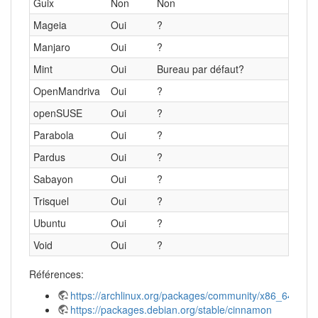
Guix
Non
Non
Mageia
Oui
?
Manjaro
Oui
?
Mint
Oui
Bureau par défaut?
OpenMandriva
Oui
?
openSUSE
Oui
?
Parabola
Oui
?
Pardus
Oui
?
Sabayon
Oui
?
Trisquel
Oui
?
Ubuntu
Oui
?
Void
Oui
?
Références:
https://archlinux.org/packages/community/x86_64/cin
https://packages.debian.org/stable/cinnamon