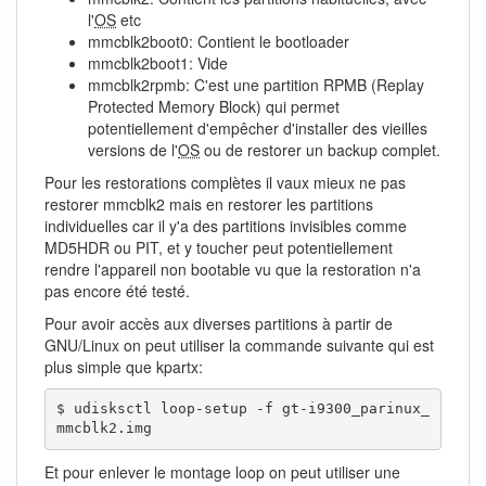
l'
OS
etc
mmcblk2boot0: Contient le bootloader
mmcblk2boot1: Vide
mmcblk2rpmb: C'est une partition RPMB (Replay
Protected Memory Block) qui permet
potentiellement d'empêcher d'installer des vieilles
versions de l'
OS
ou de restorer un backup complet.
Pour les restorations complètes il vaux mieux ne pas
restorer mmcblk2 mais en restorer les partitions
individuelles car il y'a des partitions invisibles comme
MD5HDR ou PIT, et y toucher peut potentiellement
rendre l'appareil non bootable vu que la restoration n'a
pas encore été testé.
Pour avoir accès aux diverses partitions à partir de
GNU/Linux on peut utiliser la commande suivante qui est
plus simple que kpartx:
$ udisksctl loop-setup -f gt-i9300_parinux_
mmcblk2.img
Et pour enlever le montage loop on peut utiliser une