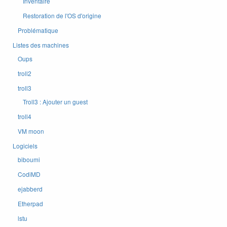
Inventaire
Restoration de l'OS d'origine
Problématique
Listes des machines
Oups
troll2
troll3
Troll3 : Ajouter un guest
troll4
VM moon
Logiciels
biboumi
CodiMD
ejabberd
Etherpad
lstu