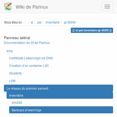
Wiki de Parinux
Home
Vous êtes ici
si
psl
inventaire
gt-i9300
si:psl:inventaire:gt-i9300
Panneau latéral
Documentation du SI de Parinux
Infra
Certificats Letsencrypt via DNS
Creation d'un container LXC
Glusterfs
LVM
Le réseau du premier samedi
Inventaire
alix2d2
Backups et warnings