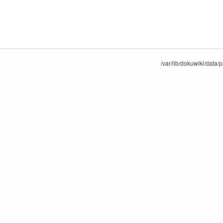
/var/lib/dokuwiki/data/