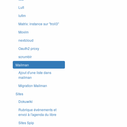
Lufi
lufim
Matrix: instance sur ''troll3''
Movim
nextcloud
Oauth2 proxy
scrumblr
Mailman
Ajout d'une liste dans
mailman
Migration Mailman
Sites
Dokuwiki
Rubrique événements et
envoi à l'agenda du libre
Sites Spip