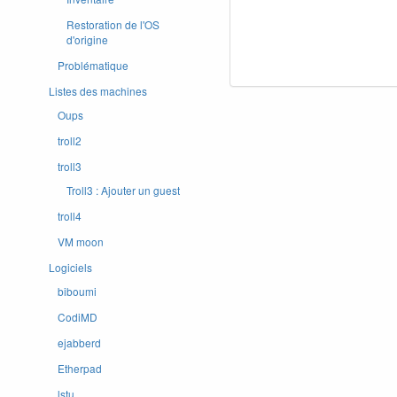
Restoration de l'OS
d'origine
Problématique
Listes des machines
Oups
troll2
troll3
Troll3 : Ajouter un guest
troll4
VM moon
Logiciels
biboumi
CodiMD
ejabberd
Etherpad
lstu