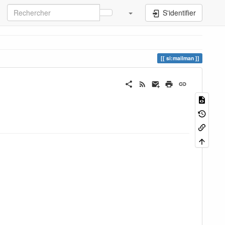
S'identifier
si:mailman