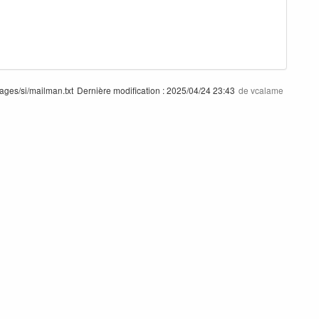
pages/si/mailman.txt
Dernière modification :
2025/04/24 23:43
de
vcalame