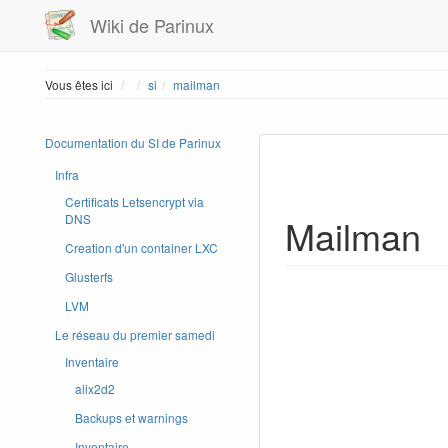
Wiki de Parinux
Home
Vous êtes ici
si
mailman
Documentation du SI de Parinux
Infra
Certificats Letsencrypt via
Mailman
DNS
Creation d'un container LXC
Glusterfs
LVM
Le réseau du premier samedi
Inventaire
alix2d2
Backups et warnings
Inventaire