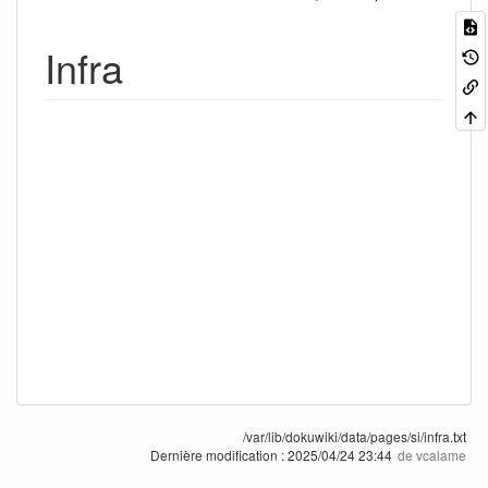
Infra
/var/lib/dokuwiki/data/pages/si/infra.txt
Dernière modification :
2025/04/24 23:44
de
vcalame