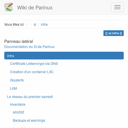
Wiki de Parinux
Home
Vous êtes ici
si
infra
si:infra
Panneau latéral
Documentation du SI de Parinux
Infra
Certificats Letsencrypt via DNS
Creation d'un container LXC
Glusterfs
LVM
Le réseau du premier samedi
Inventaire
alix2d2
Backups et warnings