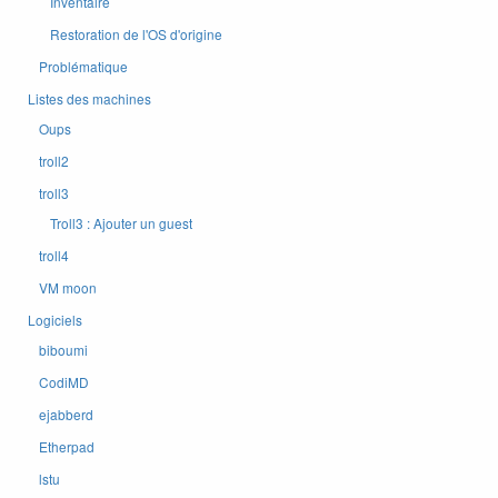
Inventaire
Restoration de l'OS d'origine
Problématique
Listes des machines
Oups
troll2
troll3
Troll3 : Ajouter un guest
troll4
VM moon
Logiciels
biboumi
CodiMD
ejabberd
Etherpad
lstu