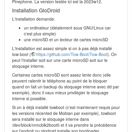
Pinephone. La version testée ici est la 2023w12.
Installation GloDroid
L'installation demande:
un ordinateur (idéalement sous GNU/Linux car
c'est plus simple)
une microSD et un lecteur de cartes microSD
L'installation est assez simple si on à pas déjà installé
tow-boot (
https://github.com/Tow-Boot/Tow-Boot
). On
peut l'installer soit sur une carte microSD soit sur le
stoquage interne.
Certaines cartes microSD sont assez lente donc (elle
peuvent ralentir le téléphone au point de le bloquer
quand on fait un backup du stoquage interne avec dd par
exemple), donc il vaux mieux privilégier le stoquage
interne si possible.
Si on à déjà installé towboot (c'est maintenant requis pour
les versions récented de Mobian par exemple), towboot
sera installé sur le stoquage interne dans
/dev/block/mmcblk2boot0 et il va prendre la précédence
sur l'endroit ou glodroid installe son bootloader