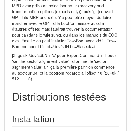
MBR avec gdisk en selectionnant 'r (recovery and
transformation options (experts only))' puis 'g' (convert
GPT into MBR and exit). Y'a peut être moyen de faire
marcher avec le GPT si la bootrom essaie aussi à
d'autres offsets mais faudrait trouver la documentation
pour ça (dans le wiki sunxi, ou dans les manuels du SOC,
etc). Ensuite on peut installer Tow-Boot avec 'dd if=Tow-
Boot.mmcboot.bin of=/dev/sdN bs=8k seek=1'
[2] gdisk /dev/sdbN + 'x' pour Expert Command + 'l' pour
'set the sector alignment value', si on met le 'sector
alignment value' à 1 ça la première partition commence
au secteur 34, et la bootrom regarde à l'offset 16 (2048k /
512 == 16)
Distributions testées
Installation