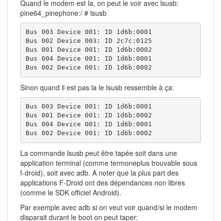
Quand le modem est la, on peut le voir avec lsusb:
pine64_pinephone:/ # lsusb
Bus 003 Device 001: ID 1d6b:0001

Bus 002 Device 003: ID 2c7c:0125

Bus 001 Device 001: ID 1d6b:0002

Bus 004 Device 001: ID 1d6b:0001

Bus 002 Device 001: ID 1d6b:0002
Sinon quand il est pas la le lsusb ressemble à ça:
Bus 003 Device 001: ID 1d6b:0001

Bus 001 Device 001: ID 1d6b:0002

Bus 004 Device 001: ID 1d6b:0001

Bus 002 Device 001: ID 1d6b:0002
La commande lsusb peut être tapée soit dans une
application terminal (comme termoneplus trouvable sous
f-droid), soit avec adb. A noter que la plus part des
applications F-Droid ont des dépendances non libres
(comme le SDK officiel Android).
Par exemple avec adb si on veut voir quand/si le modem
disparait durant le boot on peut taper: