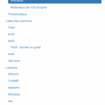
Inventaire
Restoration de l'OS d'origine
Problématique
Listes des machines
Oups
troll2
troll3
Troll3 : Ajouter un guest
troll4
VM moon
Logiciels
biboumi
CodiMD
ejabberd
Etherpad
lstu