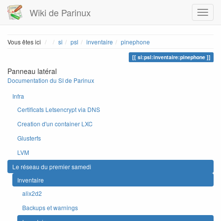
Wiki de Parinux
Home
Vous êtes ici
si
psl
inventaire
pinephone
si:psl:inventaire:pinephone
Panneau latéral
Documentation du SI de Parinux
Infra
Certificats Letsencrypt via DNS
Creation d'un container LXC
Glusterfs
LVM
Le réseau du premier samedi
Inventaire
alix2d2
Backups et warnings