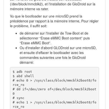
(/dev/block/mmcblk2), et l'installation de GloDroid sur la
mémoire interne va rater.
Vu que le bootloader sur une microSD prend la
précédence par rapport à la mémoire interne, Pour régler
le problème, il suffit soit:
de démarrer sur l'installer de Tow-Boot et de
sélectionner “Erase eMMC Boot content” puis
“Erase eMMC Boot”.
Ou d'installer d'abord GLODroid sur une microSD,
et ensuite d'effacer le bootloader avec les
commandes suivantes une fois le GloDroid
démarré:
$ adb root

$ abd shell

# echo 0 > /sys/class/block/mmcblk2boot0/fo
rce_ro

# dd if=/dev/zero of=/dev/block/mmcblk2boot
0

# sync

# echo 1 > /sys/class/block/mmcblk2boot0/fo
rce_ro