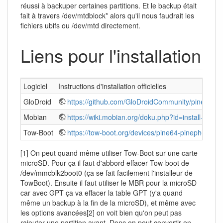
réussi à backuper certaines partitions. Et le backup était
fait à travers /dev/mtdblock* alors qu'il nous faudrait les
fichiers ubifs ou /dev/mtd directement.
Liens pour l'installation
Logiciel
Instructions d'installation officielles
GloDroid
https://github.com/GloDroidCommunity/pine64-p
Mobian
https://wiki.mobian.org/doku.php?id=install-linux
Tow-Boot
https://tow-boot.org/devices/pine64-pinephoneA6
[1] On peut quand même utiliser Tow-Boot sur une carte
microSD. Pour ça il faut d'abbord effacer Tow-boot de
/dev/mmcblk2boot0 (ça se fait facilement l'installeur de
TowBoot). Ensuite il faut utiliser le MBR pour la microSD
car avec GPT ça va effacer la table GPT (y'a quand
même un backup à la fin de la microSD), et même avec
les options avancées[2] on voit bien qu'on peut pas
rajouter une partition avant. Donc on peut convertir en