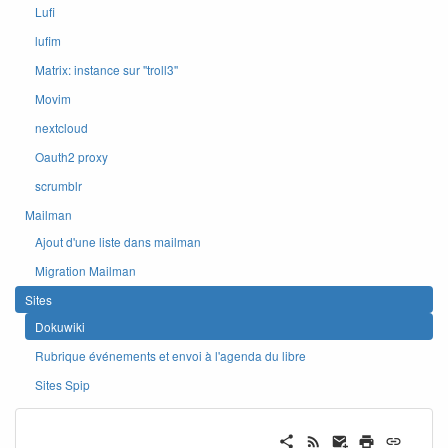
Lufi
lufim
Matrix: instance sur ''troll3''
Movim
nextcloud
Oauth2 proxy
scrumblr
Mailman
Ajout d'une liste dans mailman
Migration Mailman
Sites
Dokuwiki
Rubrique événements et envoi à l'agenda du libre
Sites Spip