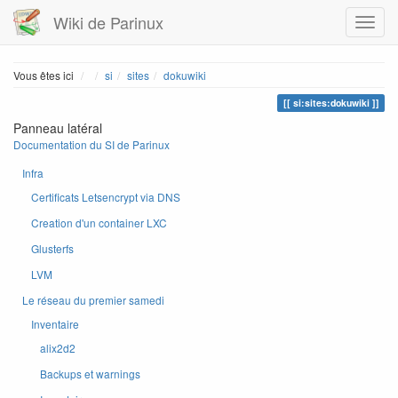
Wiki de Parinux
Home
Vous êtes ici
si
sites
dokuwiki
si:sites:dokuwiki
Panneau latéral
Documentation du SI de Parinux
Infra
Certificats Letsencrypt via DNS
Creation d'un container LXC
Glusterfs
LVM
Le réseau du premier samedi
Inventaire
alix2d2
Backups et warnings