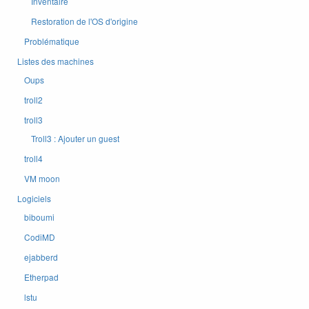
Inventaire
Restoration de l'OS d'origine
Problématique
Listes des machines
Oups
troll2
troll3
Troll3 : Ajouter un guest
troll4
VM moon
Logiciels
biboumi
CodiMD
ejabberd
Etherpad
lstu