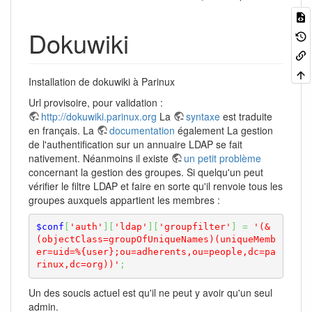
Dokuwiki
Installation de dokuwiki à Parinux
Url provisoire, pour validation :
http://dokuwiki.parinux.org
La
syntaxe
est traduite
en français. La
documentation
également La gestion
de l'authentification sur un annuaire LDAP se fait
nativement. Néanmoins il existe
un petit problème
concernant la gestion des groupes. Si quelqu'un peut
vérifier le filtre LDAP et faire en sorte qu'il renvoie tous les
groupes auxquels appartient les membres :
$conf
[
'auth'
]
[
'ldap'
]
[
'groupfilter'
]
=
'(&
(objectClass=groupOfUniqueNames)(uniqueMemb
er=uid=%{user};ou=adherents,ou=people,dc=pa
rinux,dc=org))'
;
Un des soucis actuel est qu'il ne peut y avoir qu'un seul
admin.